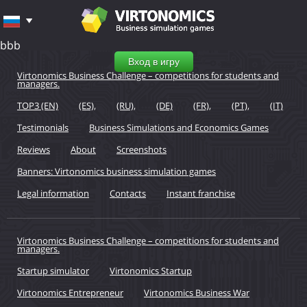
bbb
Вход в игру
Virtonomics Business Challenge – competitions for students and
managers.
TOP3 (EN)
(ES),
(RU),
(DE)
(FR),
(PT),
(IT)
Testimonials
Business Simulations and Economics Games
Reviews
About
Screenshots
Banners: Virtonomics business simulation games
Legal information
Contacts
Instant franchise
Virtonomics Business Challenge – competitions for students and
managers.
Startup simulator
Virtonomics Startup
Virtonomics Entrepreneur
Virtonomics Business War