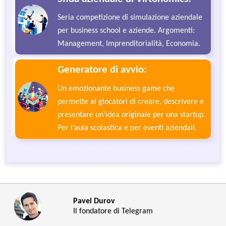
Seria competizione di simulazione aziendale
per business school e aziende. Argomenti:
Management, Imprenditorialità, Economia.
Generatore di avvio:
Un emozionante business game che
permette ai giocatori di creare, descrivere e
presentare un’idea originale per una startup.
Per l’aula scolastica e per eventi aziendali.
Pavel Durov
Il fondatore di Telegram