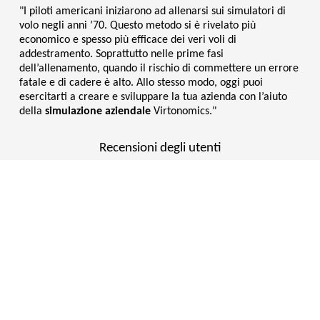
"I piloti americani iniziarono ad allenarsi sui simulatori di
volo negli anni ’70. Questo metodo si è rivelato più
economico e spesso più efficace dei veri voli di
addestramento. Soprattutto nelle prime fasi
dell’allenamento, quando il rischio di commettere un errore
fatale e di cadere è alto. Allo stesso modo, oggi puoi
esercitarti a creare e sviluppare la tua azienda con l’aiuto
della
simulazione aziendale
Virtonomics."
Recensioni degli utenti
Il miglior simulatore economico visto fino ad oggi
Questo gioco è fantastico! Offre una vasta gamma di opzioni in
termini di iniziative imprenditoriali e consente ai giocatori di
costruire ogni aspetto di un’economia, dall’estrazione delle
risorse alle vendite al dettaglio. Questo simulatore è molto più
di un gioco. È un prezioso strumento didattico in grado di
insegnare quasi ogni aspetto della macro e della
microeconomia.
Insegnante Econ