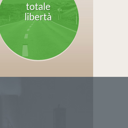
totale
libertà