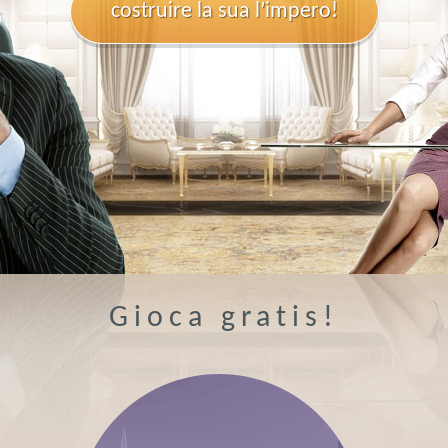
costruire
la sua
l’impero!
Gioca gratis!