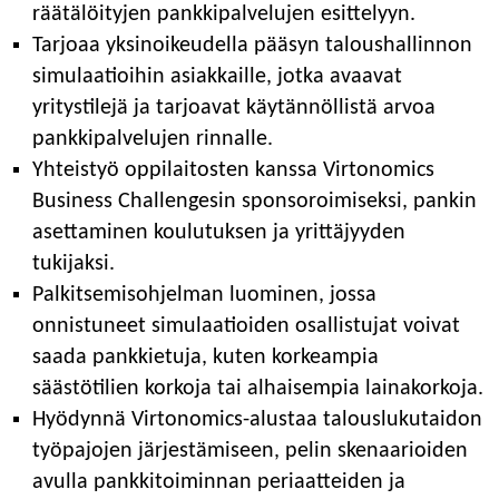
räätälöityjen pankkipalvelujen esittelyyn.
Tarjoaa yksinoikeudella pääsyn taloushallinnon
simulaatioihin asiakkaille, jotka avaavat
yritystilejä ja tarjoavat käytännöllistä arvoa
pankkipalvelujen rinnalle.
Yhteistyö oppilaitosten kanssa Virtonomics
Business Challengesin sponsoroimiseksi, pankin
asettaminen koulutuksen ja yrittäjyyden
tukijaksi.
Palkitsemisohjelman luominen, jossa
onnistuneet simulaatioiden osallistujat voivat
saada pankkietuja, kuten korkeampia
säästötilien korkoja tai alhaisempia lainakorkoja.
Hyödynnä Virtonomics-alustaa talouslukutaidon
työpajojen järjestämiseen, pelin skenaarioiden
avulla pankkitoiminnan periaatteiden ja