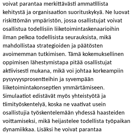
voivat parantaa merkittävästi ammatillista
kehitystä ja organisaation suorituskykyä. Ne luovat
riskittömän ympäristön, jossa osallistujat voivat
osallistua todellisiin liiketoimintaskenaarioihin
ilman pelkoa todellisista seurauksista, mikä
mahdollistaa strategioiden ja päätösten
avoimemman tutkimisen. Tämä kokemuksellinen
oppimisen lähestymistapa pitää osallistujat
aktiivisesti mukana, mikä voi johtaa korkeampiin
pysyvyysprosentteihin ja syvempään
liiketoimintakonseptien ymmärtämiseen.
Simulaatiot edistävät myös yhteistyötä ja
tiimityöskentelyä, koska ne vaativat usein
osallistujia työskentelemään yhdessä haasteiden
voittamiseksi, mikä heijastelee todellista työpaikan
dynamiikkaa. Lisäksi he voivat parantaa