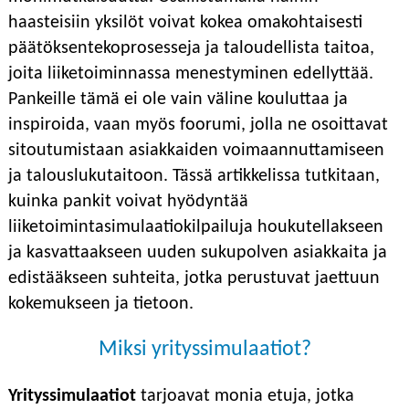
haasteisiin yksilöt voivat kokea omakohtaisesti
päätöksentekoprosesseja ja taloudellista taitoa,
joita liiketoiminnassa menestyminen edellyttää.
Pankeille tämä ei ole vain väline kouluttaa ja
inspiroida, vaan myös foorumi, jolla ne osoittavat
sitoutumistaan ​​asiakkaiden voimaannuttamiseen
ja talouslukutaitoon. Tässä artikkelissa tutkitaan,
kuinka pankit voivat hyödyntää
liiketoimintasimulaatiokilpailuja houkutellakseen
ja kasvattaakseen uuden sukupolven asiakkaita ja
edistääkseen suhteita, jotka perustuvat jaettuun
kokemukseen ja tietoon.
Miksi yrityssimulaatiot?
Yrityssimulaatiot
tarjoavat monia etuja, jotka