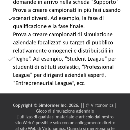
domande in arrivo nella scheda “Supporto”
Prova a creare campionati in più fasi usando
scenari diversi. Ad esempio, la fase di
qualificazione e la fase finale.
Prova a creare campionati di simulazione
aziendale focalizzati su target di pubblico
relativamente omogenei e distribuiscili in
“leghe”. Ad esempio, “Student League” per
studenti di istituti scolastici, “Professional
League” per dirigenti aziendali esperti,
“Entrepreneurial League”, ecc.
Copyright © Simformer Inc. 2026.
|| @ Virtonomics |
Gioco di simulazione aziendale
L’utilizzo di qualsiasi materiale e articolo dal nostro
sito Web è possibile solo con un collegamento diretto
al sito Web di Virtonomics. Quando si menzionano le