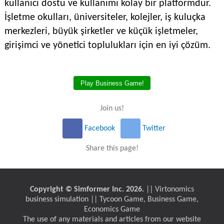
kullanıcı dostu ve kullanımı kolay bir platformdur.
İşletme okulları, üniversiteler, kolejler, iş kuluçka
merkezleri, büyük şirketler ve küçük işletmeler,
girişimci ve yönetici toplulukları için en iyi çözüm.
Play Business Game!
Join us!
Facebook
Twitter
Share this page!
Copyright © Simformer Inc. 2026.
|| Virtonomics
business simulation || Tycoon Game, Business Game,
Economics Game
The use of any materials and articles from our website