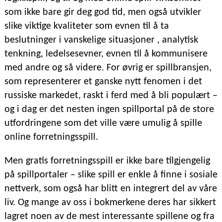
som ikke bare gir deg god tid, men også utvikler
slike viktige kvaliteter som evnen til å ta
beslutninger i vanskelige situasjoner , analytisk
tenkning, ledelsesevner, evnen til å kommunisere
med andre og så videre. For øvrig er spillbransjen,
som representerer et ganske nytt fenomen i det
russiske markedet, raskt i ferd med å bli populært –
og i dag er det nesten ingen spillportal på de store
utfordringene som det ville være umulig å spille
online forretningsspill.
Men gratis forretningsspill er ikke bare tilgjengelig
på spillportaler – slike spill er enkle å finne i sosiale
nettverk, som også har blitt en integrert del av våre
liv. Og mange av oss i bokmerkene deres har sikkert
lagret noen av de mest interessante spillene og fra