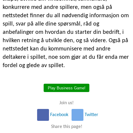
konkurrere med andre spillere, men også på
nettstedet finner du all nødvendig informasjon om
spill, svar på alle dine spørsmål, råd og
anbefalinger om hvordan du starter din bedrift, i
hvilken retning å utvikle den, og så videre. Også på
nettstedet kan du kommunisere med andre
deltakere i spillet, noe som gjør at du får enda mer
fordel og glede av spillet.
Play Business Game!
Join us!
Facebook
Twitter
Share this page!