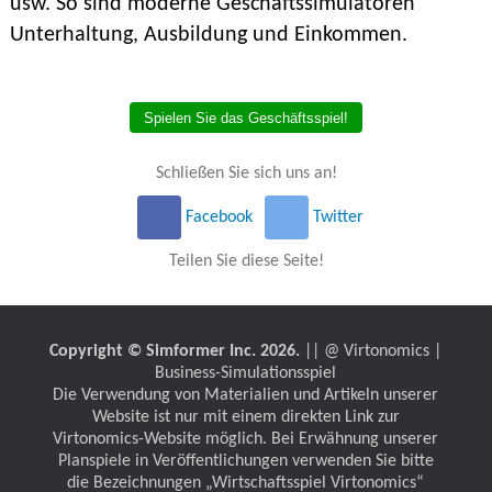
usw. So sind moderne Geschäftssimulatoren
Unterhaltung, Ausbildung und Einkommen.
Spielen Sie das Geschäftsspiel!
Schließen Sie sich uns an!
Facebook
Twitter
Teilen Sie diese Seite!
Copyright © Simformer Inc. 2026.
|| @ Virtonomics |
Business-Simulationsspiel
Die Verwendung von Materialien und Artikeln unserer
Website ist nur mit einem direkten Link zur
Virtonomics-Website möglich. Bei Erwähnung unserer
Planspiele in Veröffentlichungen verwenden Sie bitte
die Bezeichnungen „Wirtschaftsspiel Virtonomics“