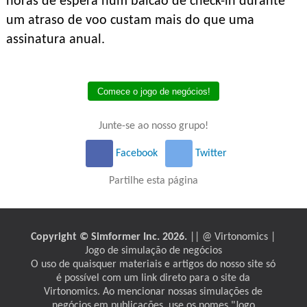
horas de espera num balcão de check-in durante
um atraso de voo custam mais do que uma
assinatura anual.
Comece o jogo de negócios!
Junte-se ao nosso grupo!
Facebook
Twitter
Partilhe esta página
Copyright © Simformer Inc. 2026.
|| @ Virtonomics |
Jogo de simulação de negócios
O uso de quaisquer materiais e artigos do nosso site só
é possível com um link direto para o site da
Virtonomics. Ao mencionar nossas simulações de
negócios em publicações, use os nomes "Jogo