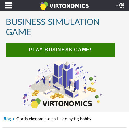
BUSINESS SIMULATION
GAME
PLAY BUSINESS GAME!
Blog
Gratis økonomiske spil – en nyttig hobby