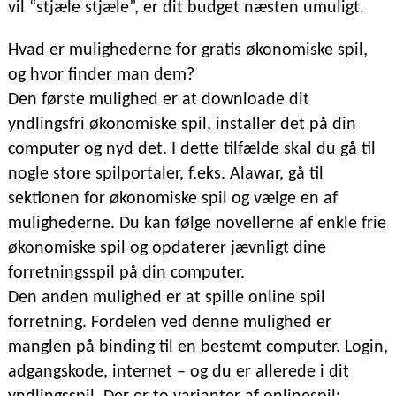
vil “stjæle stjæle”, er dit budget næsten umuligt.
Hvad er mulighederne for gratis økonomiske spil,
og hvor finder man dem?
Den første mulighed er at downloade dit
yndlingsfri økonomiske spil, installer det på din
computer og nyd det. I dette tilfælde skal du gå til
nogle store spilportaler, f.eks. Alawar, gå til
sektionen for økonomiske spil og vælge en af ​​
mulighederne. Du kan følge novellerne af enkle frie
økonomiske spil og opdaterer jævnligt dine
forretningsspil på din computer.
Den anden mulighed er at spille online spil
forretning. Fordelen ved denne mulighed er
manglen på binding til en bestemt computer. Login,
adgangskode, internet – og du er allerede i dit